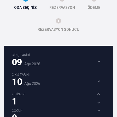
ODA SEÇİNİZ
REZERVASYON
ÖDEME
REZERVASYON SONUCU
GİRİŞ TARİHİ
09
Ağu
2026
ÇIKIŞ TARİHİ
10
Ağu
2026
YETİŞKİN
ÇOCUK