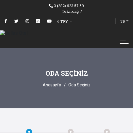
0 (282) 623 57 59
Tekirdağ,
/
TR
₺ TRY
ODA SEÇINIZ
Anasayfa
Oda Seçiniz